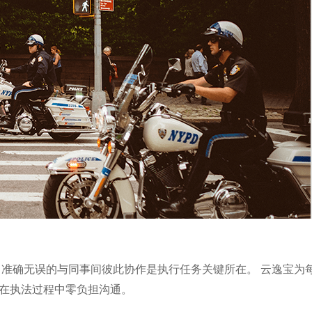
准确无误的与同事间彼此协作是执行任务关键所在。 云逸宝为每
障在执法过程中零负担沟通。